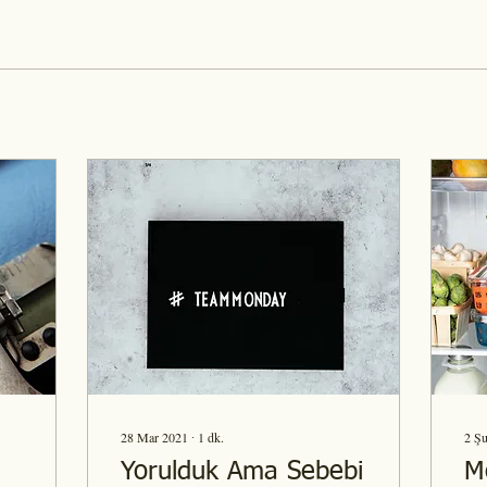
28 Mar 2021
∙
1
dk.
2 Ş
Yorulduk Ama Sebebi
M