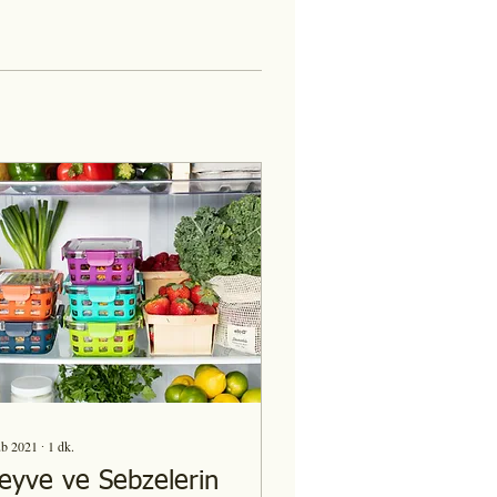
ub 2021
∙
1
dk.
eyve ve Sebzelerin