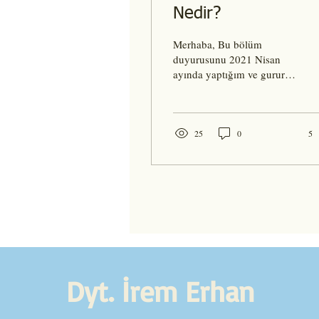
Nedir?
Merhaba, Bu bölüm
duyurusunu 2021 Nisan
ayında yaptığım ve gurur
duyduğum bir projeye
ayrılmıştır. Bu projenin
temel amacı birbirimi...
25
0
5
Dyt. İrem Erhan