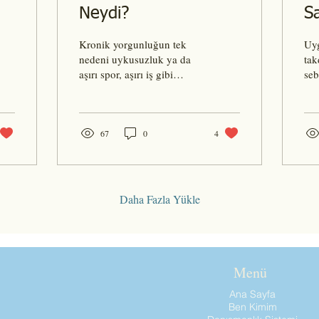
Neydi?
S
Kronik yorgunluğun tek
Uyg
nedeni uykusuzluk ya da
tak
aşırı spor, aşırı iş gibi
seb
davranıyoruz ama
sağ
arkasında olabileceklerden
içi
bahsediyim biraz;...
he
67
0
4
Daha Fazla Yükle
Menü
Ana Sayfa
Ben Kimim