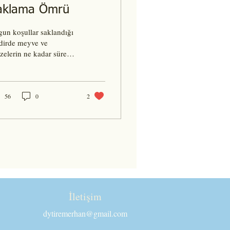
aklama Ömrü
un koşullar saklandığı
dirde meyve ve
zelerin ne kadar süre
lam kaldığına dair sizin
n oluşturduğum tablo
mmmen sayfanın...
56
0
2
İletişim
dytiremerhan@gmail.com