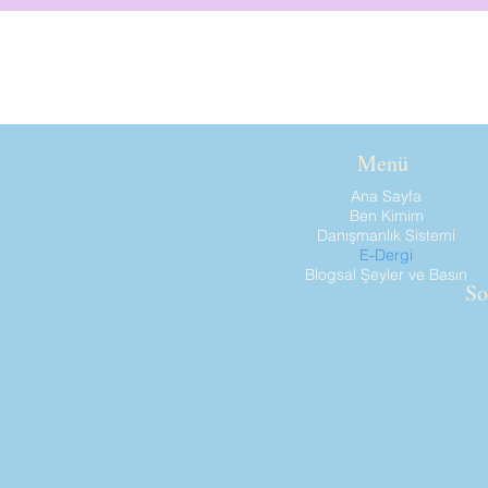
Online diyet danışmanlığı, zayıflama, diyetisyen, online dergi, sağlıklı beslenme, sağlıklı beslenme eğitimi
Menü
Ana Sayfa
Ben Kimim
Danışmanlık Sistemi
E-Dergi
Blogsal Şeyler ve Basın
So