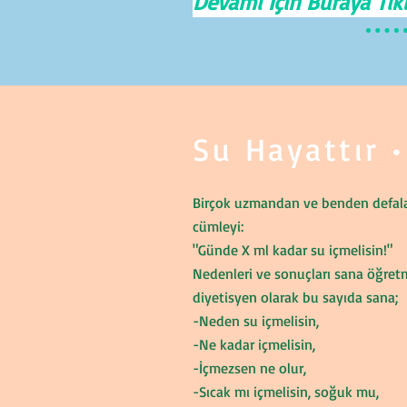
Devamı İçin Buraya Tıkl
Su Hayattır 
Birçok uzmandan ve benden defal
cümleyi:
"Günde X ml kadar su içmelisin!"
Nedenleri ve sonuçları sana öğret
diyetisyen olarak bu sayıda sana;
-Neden su içmelisin,
-Ne kadar içmelisin,
-İçmezsen ne olur,
-Sıcak mı içmelisin, soğuk mu,