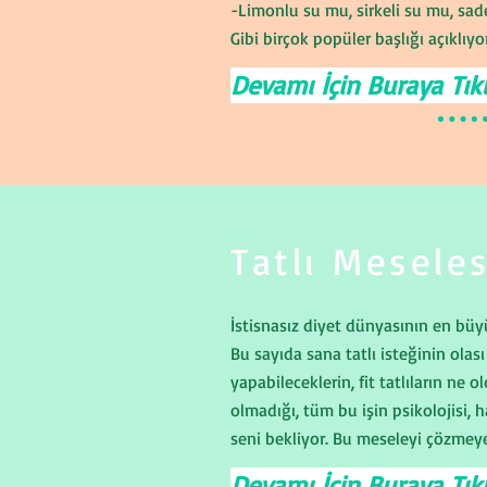
-Limonlu su mu, sirkeli su mu, sade
Gibi birçok popüler başlığı açıklıy
Devamı İçin Buraya Tıkl
Tatlı Meseles
İstisnasız diyet dünyasının en büyü
Bu sayıda sana tatlı isteğinin olası
yapabileceklerin, fit tatlıların ne o
olmadığı, tüm bu işin psikolojisi, 
seni bekliyor. Bu meseleyi çözmeye
Devamı İçin Buraya Tıkl