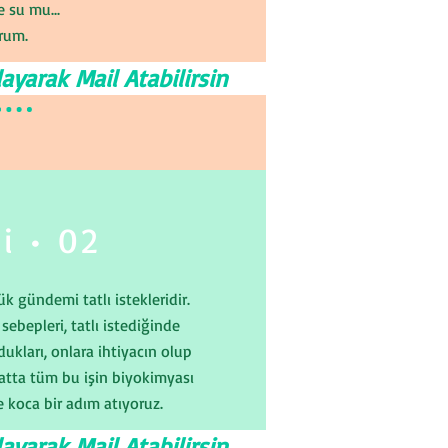
 su mu...
orum.
ayarak Mail Atabilirsin
i • 02
k gündemi tatlı istekleridir.
 sebepleri, tatlı istediğinde
ldukları, onlara ihtiyacın olup
hatta tüm bu işin biyokimyası
 koca bir adım atıyoruz.
ayarak Mail Atabilirsin