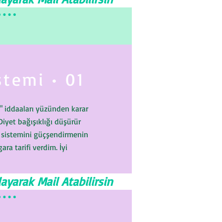
stemi • 01
" iddaaları yüzünden karar
Diyet bağışıklığı düşürür
k sistemini güçşendirmenin
ara tarifi verdim. İyi
ayarak Mail Atabilirsin