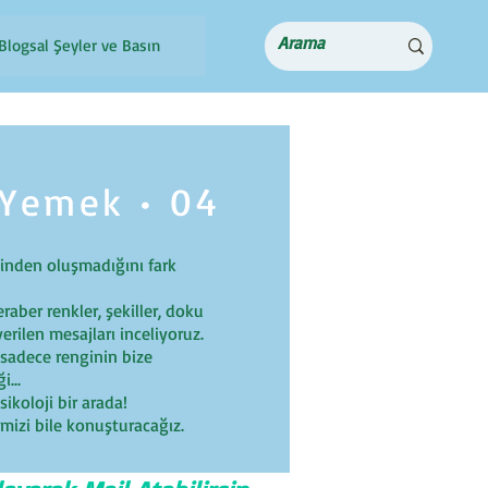
Blogsal Şeyler ve Basın
 Yemek • 04
nden oluşmadığını fark
eraber renkler, şekiller, doku
erilen mesajları inceliyoruz.
, sadece renginin bize
...
ikoloji bir arada!
izi bile konuşturacağız.