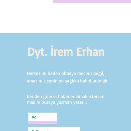
Dyt. İrem Erhan
Herkes 36 beden olmaya mecbur değil,
amacımız senin en sağlıklı halini bulmak.
Benden güncel haberler almak istersen
mailini buraya yazman yeterli!