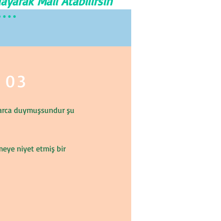
ayarak Mail Atabilirsin
• 03
arca duymuşsundur şu
meye niyet etmiş bir