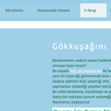
Ben Kimim
Danışmanlık Sistemi
E-Dergi
Gökkuşağını
Beslenmenin sadece yeme hareketi
etmeye hazır mısın?
Bu sayıda
Psk. Ece Aybike Ala
ile b
yani bir yiyeceği görmemizle bize v
Sadece şeklinin bize yarattığı etki
yapmamızı söylediği pişirme tekniği
Bu sefer beslenme, biyokimya ve ps
Hatta bir noktada sunum yeteneğim
Hazırsanız, başlıyoruz!