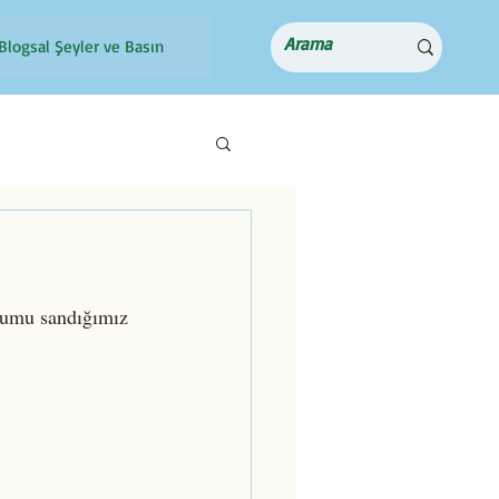
Blogsal Şeyler ve Basın
urumu sandığımız 