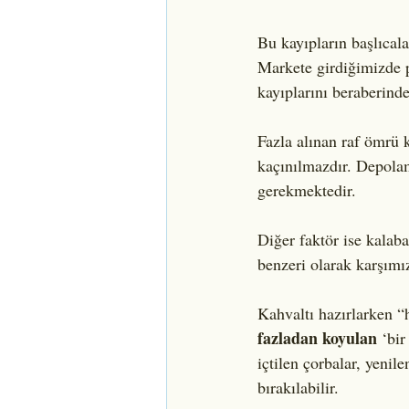
Bu kayıpların başlıcala
Markete girdiğimizde pl
kayıplarını beraberinde
Fazla alınan raf ömrü 
kaçınılmazdır. Depolam
gerekmektedir.
Diğer faktör ise kalab
benzeri olarak karşımı
Kahvaltı hazırlarken “
fazladan koyulan
 ‘bi
içtilen çorbalar, yenil
bırakılabilir.