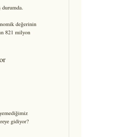
ş durumda.
onomik değerinin 
nın 821 milyon 
or 
 yemediğimiz 
reye gidiyor?