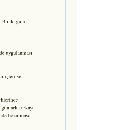
. Bu da gıda 
rde uygulanması 
 işleri ve 
eklerinde 
 gün arka arkaya 
sinde bozulmaya 