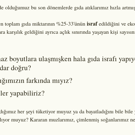
de olduğumuz bu son dönemlerde gıda atıklarımız hızla artmı
israf
en toplam gıda miktarının %25-33'ünün 
 edildiğini ve ek
a karşılık geldiğini ayrıca açlık sınırında yaşayan kişi sayısı
 
az boyutlara ulaşmışken hala gıda israfı yapıy
dar doğru?
tığımızın farkında mıyız? 
ler yapabiliriz?
ığımız her şeyi tüketiyor muyuz ya da bayatladığını bile bile
lıyor muyuz? Kararan muzlarımız, çimlenmiş soğanlarımız ne