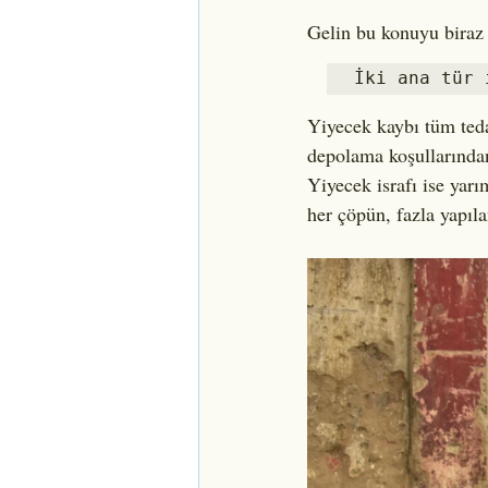
Gelin bu konuyu biraz 
İki ana tür 
Yiyecek kaybı tüm teda
depolama koşullarından
Yiyecek israfı ise yar
her çöpün, fazla yapıl