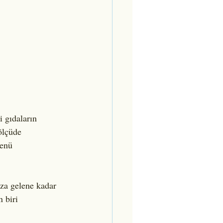
 gıdaların 
ölçüde 
menü 
za gelene kadar 
 biri 