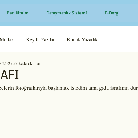
Ben Kimim
Danışmanlık Sistemi
E-Dergi
Mutfak
Keyifli Yazılar
Konuk Yazarlık
2021
2 dakikada okunur
AFI
elerin fotoğraflarıyla başlamak istedim ama gıda israfının d