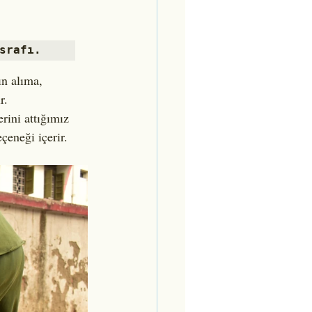
srafı.
ın alıma, 
r.
rini attığımız 
çeneği içerir.