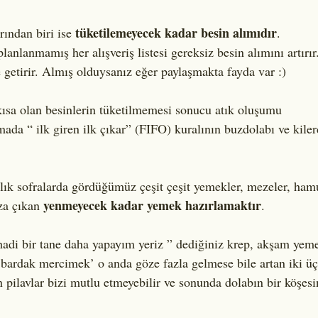
tüketilemeyecek kadar besin alımıdır
rından biri ise 
.
anlanmamış her alışveriş listesi gereksiz besin alımını artırır
 getirir. Almış olduysanız eğer paylaşmakta fayda var :)
kısa olan besinlerin tüketilmemesi sonucu atık oluşumu 
ada “ ilk giren ilk çıkar” (FIFO) kuralının buzdolabı ve kile
alık sofralarda gördüğümüz çeşit çeşit yemekler, mezeler, hamur
yenmeyecek kadar yemek hazırlamaktır
za çıkan 
.
hadi bir tane daha yapayım yeriz ” dediğiniz krep, akşam yem
r bardak mercimek’ o anda göze fazla gelmese bile artan iki üç
en pilavlar bizi mutlu etmeyebilir ve sonunda dolabın bir köşe