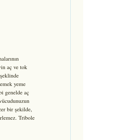
alarının 
in aç ve tok 
şeklinde 
 yemek yeme 
bi genelde aç 
 vücudunuzun 
er bir şekilde, 
rlemez. Tribole 