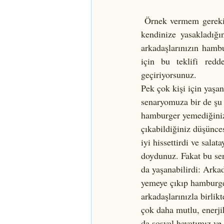
 Örnek vermem gerekirse; öğle yemeğinde canınızın hamburger çektiğini fakat zihninizde bu besini 
kendinize yasakladığı
arkadaşlarınızın hamb
için bu teklifi redd
geçiriyorsunuz. 
Pek çok kişi için yaşan
senaryomuza bir de şu 
hamburger yemediğiniz
çıkabildiğiniz düşünces
iyi hissettirdi ve salata
doydunuz. Fakat bu sen
da yaşanabilirdi: Arkad
yemeye çıkıp hamburge
arkadaşlarınızla birlik
çok daha mutlu, enerjik
da sosyal hayatımız ve 