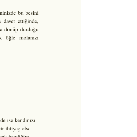
davet ettiğinde, 
da dönüp durduğu 
k öğle molanızı 
zde ise kendinizi 
r ihtiyaç olsa 
amak istediğim 