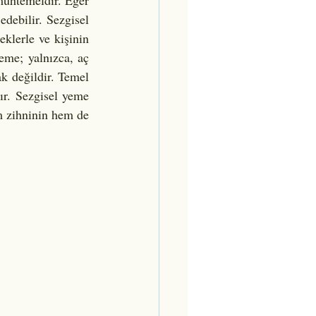
muhtemeldir. Eğer 
debilir. Sezgisel 
klerle ve kişinin 
eme; yalnızca, aç 
 değildir. Temel 
r. Sezgisel yeme 
m zihninin hem de 