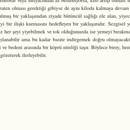
lenebilir veya ihtiyacından az besleniyorsa, kilo artışı olması 
 zaten olması gerektiği gibiyse de aynı kiloda kalmaya devam e
lmuş bir yaklaşımdan ziyade bütüncül sağlığı ele alan, yiyece
yi bir ilişki kurmasını hedefleyen bir yaklaşımdır. Sezgisel y
z her şeyi yiyebilmek ve tok olduğunuzda ise yemeyi bırakmak
gılanabilir ama bu kadar basite indirgemek doğru olmayacaktı
i ve bedeni arasında bir köprü niteliği taşır. Böylece birey, he
gözeterek ilerleyebilir.