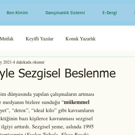
Ben Kimim
Danışmanlık Sistemi
E-Dergi
Mutfak
Keyifli Yazılar
Konuk Yazarlık
y 2021
4 dakikada okunur
yle Sezgisel Beslenme
mükemmel 
se medyanın bizlere sunduğu “
iyet”, “detox”, “ideal kilo” gibi kavramların 
ektiğinin bazı kişilerce kavranması sezgisel 
lgiyi arttırdı. Sezgisel yeme, aslında 1995 
iyetisyenin (
Evelyn Tribole, Elyse Resch
) 