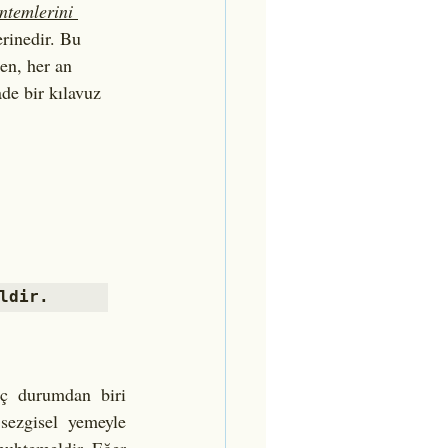
ntemlerini 
erinedir. Bu 
len, her an 
e bir kılavuz 
ldir. 
üç durumdan biri 
 sezgisel yemeyle 