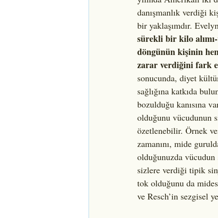
danışmanlık verdiği ki
bir yaklaşımdır. Evely
sürekli bir kilo alım
döngünün kişinin hem 
zarar verdiğini fark e
sonucunda, diyet kültür
sağlığına katkıda bulu
bozulduğu kanısına var
olduğunu vücudunun si
özetlenebilir. Örnek v
zamanını, mide gurulda
olduğunuzda vücudun s
sizlere verdiği tipik si
tok olduğunu da midesi
ve Resch’in sezgisel y