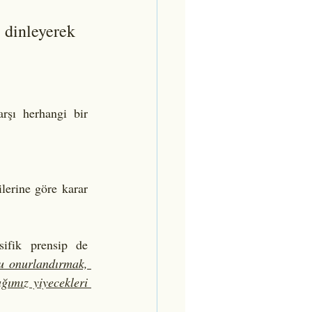
dinleyerek 
şı herhangi bir 
erine göre karar 
fik prensip de 
u onurlandırmak, 
ğımız yiyecekleri 