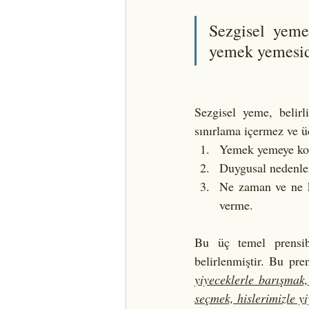
Sezgisel yeme;
yemek yemesidi
Sezgisel yeme, belir
sınırlama içermez ve ü
Yemek yemeye koş
Duygusal nedenler
Ne zaman ve ne ka
verme. 
Bu üç temel prensib
belirlenmiştir. Bu pren
yiyeceklerle barışmak,
seçmek, hislerimizle y