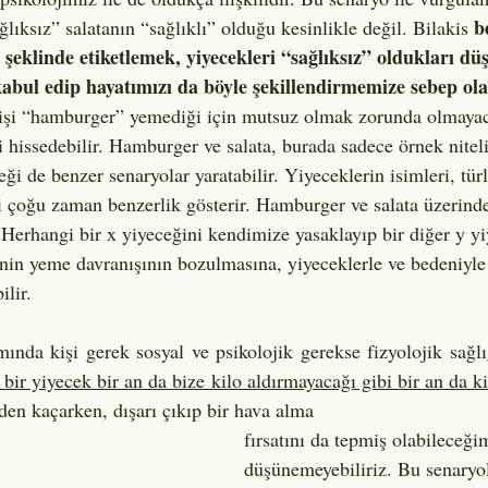
b
ıksız” salatanın “sağlıklı” olduğu kesinlikle değil. Bilakis 
” şeklinde etiketlemek, yiyecekleri “sağlıksız” oldukları dü
kabul edip hayatımızı da böyle şekillendirmemize sebep ola
işi “hamburger” yemediği için mutsuz olmak zorunda olmayaca
i hissedebilir. Hamburger ve salata, burada sadece örnek niteli
ği de benzer senaryolar yaratabilir. Yiyeceklerin isimleri, türl
tki çoğu zaman benzerlik gösterir. Hamburger ve salata üzerin
 Herhangi bir x yiyeceğini kendimize yasaklayıp bir diğer y y
nin yeme davranışının bozulmasına, yiyeceklerle ve bedeniyle s
lir.
ında kişi gerek sosyal ve psikolojik gerekse fizyolojik sağl
bir yiyecek bir an da bize kilo aldırmayacağı gibi bir an da k
en kaçarken, dışarı çıkıp bir hava alma 
fırsatını da tepmiş olabileceğim
düşünemeyebiliriz. Bu senaryo