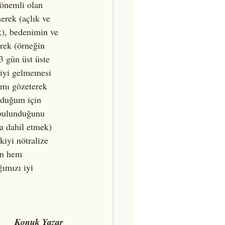
 önemli olan 
erek (açlık ve 
k), bedenimin ve 
erek (örneğin 
3 gün üst üste 
iyi gelmemesi 
ımı gözeterek 
lduğum için 
 bulunduğunu 
a dahil etmek) 
kiyi nötralize 
in hem 
ımızı iyi 
Konuk Yazar