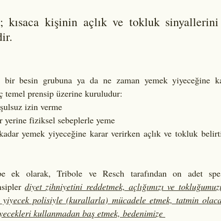
 kısaca kişinin açlık ve tokluk sinyallerini 
r. 
li bir besin grubuna ya da ne zaman yemek yiyeceğine kar
ç temel prensip üzerine kuruludur: 
ulsuz izin verme 
 yerine fiziksel sebeplerle yeme
dar yemek yiyeceğine karar verirken açlık ve tokluk belirtil
e ek olarak, Tribole ve Resch tarafından on adet spesi
sipler 
diyet zihniyetini reddetmek, açlığımızı ve tokluğumuz
 yiyecek polisiyle (kurallarla) mücadele etmek, tatmin olaca
iyecekleri kullanmadan baş etmek, bedenimize 