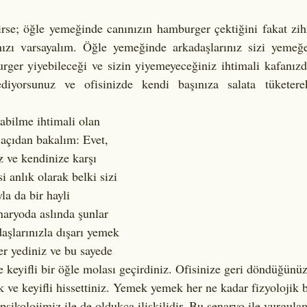
nızı varsayalım. Öğle yemeğinde arkadaşlarınız sizi yemeğe 
urger yiyebileceği ve sizin yiyemeyeceğiniz ihtimali kafanız
ediyorsunuz ve ofisinizde kendi başınıza salata tüketere
abilme ihtimali olan 
açıdan bakalım: Evet, 
 ve kendinize karşı 
i anlık olarak belki sizi 
yla da bir hayli 
aryoda aslında şunlar 
aşlarınızla dışarı yemek 
r yediniz ve bu sayede 
te keyifli bir öğle molası geçirdiniz. Ofisinize geri döndüğünü
 ve keyifli hissettiniz. Yemek yemek her ne kadar fizyolojik bi
psikolojimiz ile de oldukça ilişkilidir. Bu senaryo ile vurgul