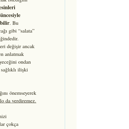
esinleri 
şüncesiyle 
bilir
. Bu 
ğı gibi “salata” 
ğindedir. 
eri değişir ancak 
den anlatmak 
iyeceğini ondan 
ağlıklı ilişki 
ığını önemseyerek 
ilo da verdiremez.
izi 
lar çokça 