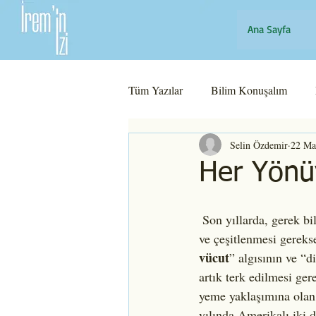
Ana Sayfa
Tüm Yazılar
Bilim Konuşalım
Selin Özdemir
22 Ma
Her Yönü
 Son yıllarda, gerek bilim dünyasında yapılan çalışmaların artması 
ve çeşitlenmesi gerek
vücut
” algısının ve “d
artık terk edilmesi ger
yeme yaklaşımına olan i
yılında Amerikalı iki d