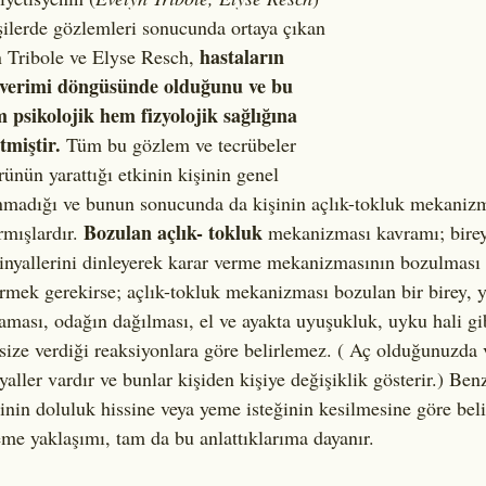
şilerde gözlemleri sonucunda ortaya çıkan 
hastaların 
n Tribole ve Elyse Resch, 
ı-verimi döngüsünde olduğunu ve bu 
psikolojik hem fizyolojik sağlığına 
tmiştir.
 Tüm bu gözlem ve tecrübeler 
ünün yarattığı etkinin kişinin genel 
nmadığı ve bunun sonucunda da kişinin açlık-tokluk mekanizm
Bozulan açlık- tokluk
mışlardır. 
 mekanizması kavramı; birey
nyallerini dinleyerek karar verme mekanizmasının bozulması 
ermek gerekirse; açlık-tokluk mekanizması bozulan bir birey,
ması, odağın dağılması, el ve ayakta uyuşukluk, uyku hali gi
ize verdiği reaksiyonlara göre belirlemez. ( Aç olduğunuzda
nyaller vardır ve bunlar kişiden kişiye değişiklik gösterir.) Benz
nin doluluk hissine veya yeme isteğinin kesilmesine göre beli
eme yaklaşımı, tam da bu anlattıklarıma dayanır. 