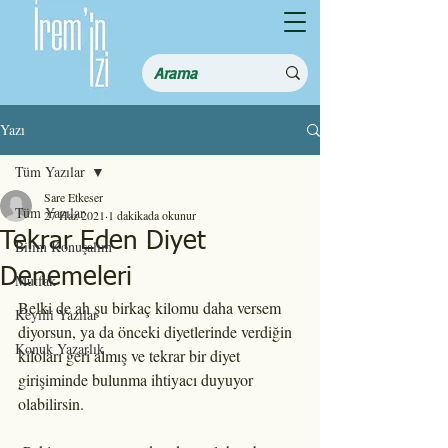
Yazı
Tüm Yazılar
Sare Etkeser
Tüm Yazılar
27 Haz 2021
1 dakikada okunur
Tekrar Eden Diyet
Bilim Konuşalım
Denemeleri
Mutfak
Belki de ah şu birkaç kilomu daha versem 
Keyifli Yazılar
diyorsun, ya da önceki diyetlerinde verdiğin 
Konuk Yazarlık
kiloları geri almış ve tekrar bir diyet 
girişiminde bulunma ihtiyacı duyuyor 
olabilirsin.