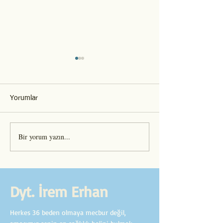
Yorumlar
GIDA İSRAFI
Konuk Yazarlık N
Bir yorum yazın...
Dyt. İrem Erhan
Herkes 36 beden olmaya mecbur değil,