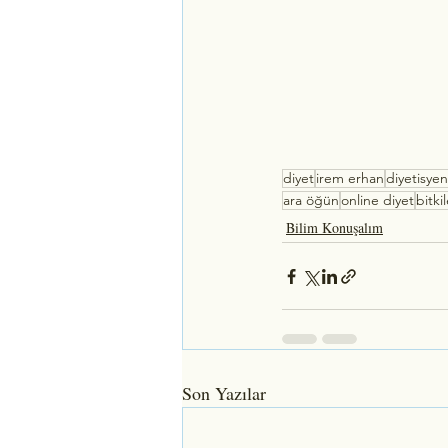
diyet
irem erhan
diyetisye
ara öğün
online diyet
bitki
Bilim Konuşalım
Son Yazılar