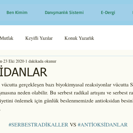
Ben Kimim
Danışmanlık Sistemi
E-Dergi
Mutfak
Keyifli Yazılar
Konuk Yazarlık
an
23 Eki 2020
1 dakikada okunur
İDANLAR
a vücutta gerçekleşen bazı biyokimyasal reaksiyonlar vücutt
a neden olabilir. Bu serbest radikal artışını ve serbest ra
iyetini önlemek için günlük beslenmemizde antioksidan besin
.
#SERBESTRADİKALLER
 VS 
#ANTİOKSİDANLAR