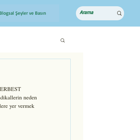
Blogsal Şeyler ve Basın
a SERBEST 
dikallerin neden 
lere yer vermek 