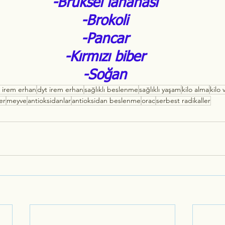
 -Brüksel lahanası
 -Brokoli
 -Pancar
 -Kırmızı biber
 -Soğan
n irem erhan
dyt irem erhan
sağlıklı beslenme
sağlıklı yaşam
kilo alma
kilo
ler
meyve
antioksidanlar
antioksidan beslenme
orac
serbest radikaller