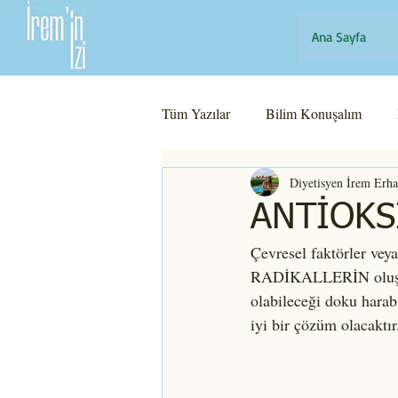
Ana Sayfa
Tüm Yazılar
Bilim Konuşalım
Diyetisyen İrem Erh
ANTİOKS
Çevresel faktörler vey
RADİKALLERİN oluşmasın
olabileceği doku harab
iyi bir çözüm olacaktır